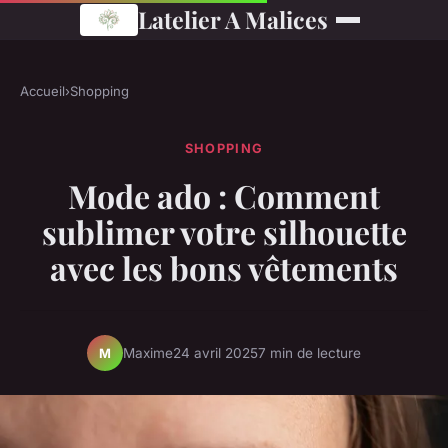
Latelier A Malices
Accueil
›
Shopping
SHOPPING
Mode ado : Comment
sublimer votre silhouette
avec les bons vêtements
Maxime
24 avril 2025
7 min de lecture
M